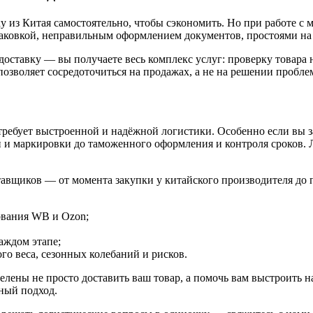
из Китая самостоятельно, чтобы сэкономить. Но при работе с м
паковкой, неправильным оформлением документов, простоями на
доставку — вы получаете весь комплекс услуг: проверку товара 
озволяет сосредоточиться на продажах, а не на решении проблем
ребует выстроенной и надёжной логистики. Особенно если вы за
и и маркировки до таможенного оформления и контроля сроков. 
авщиков — от момента закупки у китайского производителя до п
ования WB и Ozon;
аждом этапе;
го веса, сезонных колебаний и рисков.
лены не просто доставить ваш товар, а помочь вам выстроить 
ный подход.