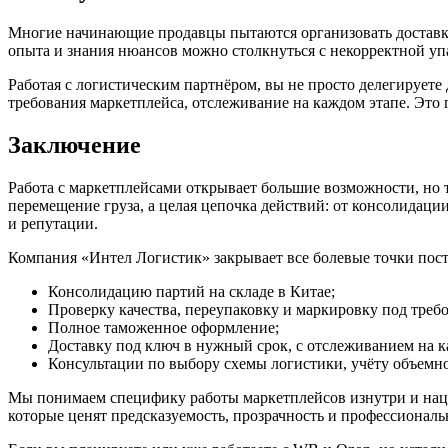
Многие начинающие продавцы пытаются организовать доставку 
опыта и знания нюансов можно столкнуться с некорректной у
Работая с логистическим партнёром, вы не просто делегируете 
требования маркетплейса, отслеживание на каждом этапе. Это п
Заключение
Работа с маркетплейсами открывает большие возможности, но т
перемещение груза, а целая цепочка действий: от консолидаци
и репутации.
Компания «Интел Логистик» закрывает все болевые точки пост
Консолидацию партий на складе в Китае;
Проверку качества, переупаковку и маркировку под треб
Полное таможенное оформление;
Доставку под ключ в нужный срок, с отслеживанием на к
Консультации по выбору схемы логистики, учёту объемно
Мы понимаем специфику работы маркетплейсов изнутри и наце
которые ценят предсказуемость, прозрачность и профессиональ