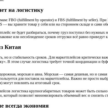
яет на логистику
FBO (fulfillment by operator) и FBS (fulfillment by seller). Пр
S — вы храните товар у себя или на стороннем складе и сами обе
плейс не будет разбираться, почему груз поступил без нужных н
упаковке или несоблюдение сроков отгрузки всё равно приведут
из Китая
ь, но и стабильность сроков. Для маркетплейсов критически ва
у». В этом случае логистика требует точной координации и буф
орожная, морская и авиа. Морская — самая дешевая, но и самая
спользуется для поставок на маркетплейсы. Важно не просто выб
м) могут повлиять на итоговый срок.
лейсов логистика крупногабаритных товаров может быть сильно 
, который позволит минимизировать объемный вес и снизить ст
е всегда экономия