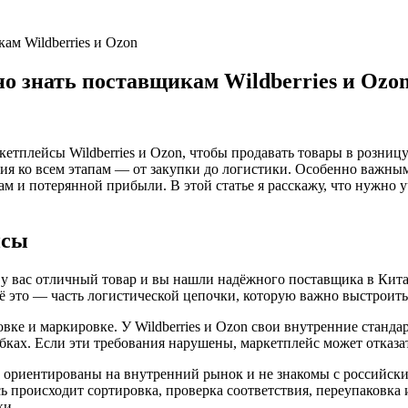
ам Wildberries и Ozon
о знать поставщикам Wildberries и Ozo
тплейсы Wildberries и Ozon, чтобы продавать товары в розницу
ия ко всем этапам — от закупки до логистики. Особенно важным
ам и потерянной прибыли. В этой статье я расскажу, что нужно
йсы
 у вас отличный товар и вы нашли надёжного поставщика в Китае
ё это — часть логистической цепочки, которую важно выстроить 
вке и маркировке. У Wildberries и Ozon свои внутренние станд
ках. Если эти требования нарушены, маркетплейс может отказа
и ориентированы на внутренний рынок и не знакомы с российск
сь происходит сортировка, проверка соответствия, переупаковка
ки.