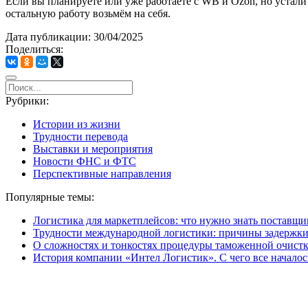
Если вы планируете или уже работаете с WB и Ozon, но устал
остальную работу возьмём на себя.
Дата публикации: 30/04/2025
Поделиться:
Рубрики:
Истории из жизни
Трудности перевода
Выставки и мероприятия
Новости ФНС и ФТС
Перспективные направления
Популярные темы:
Логистика для маркетплейсов: что нужно знать поставщик
Трудности международной логистики: причины задержки
О сложностях и тонкостях процедуры таможенной очист
История компании «Интел Логистик». С чего все началось